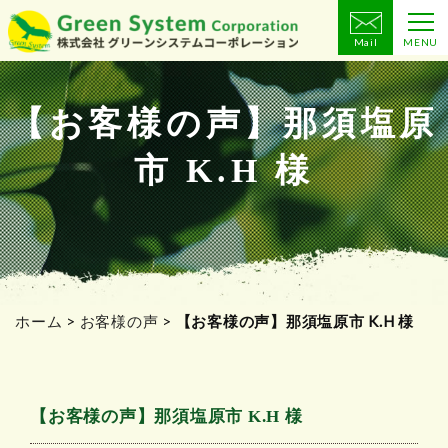
Mail
MENU
コ
ン
テ
【お客様の声】那須塩原
ン
市 K.H 様
ツ
へ
ス
キ
ッ
プ
ホーム
>
お客様の声
>
【お客様の声】那須塩原市 K.H 様
【お客様の声】那須塩原市 K.H 様