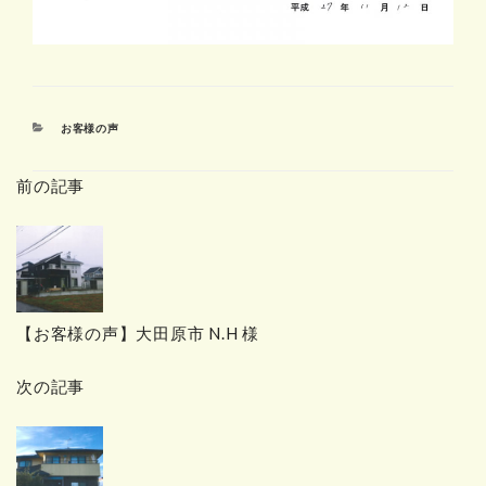
カ
お客様の声
テ
ゴ
前の記事
リ
ー
【お客様の声】大田原市 N.H 様
次の記事