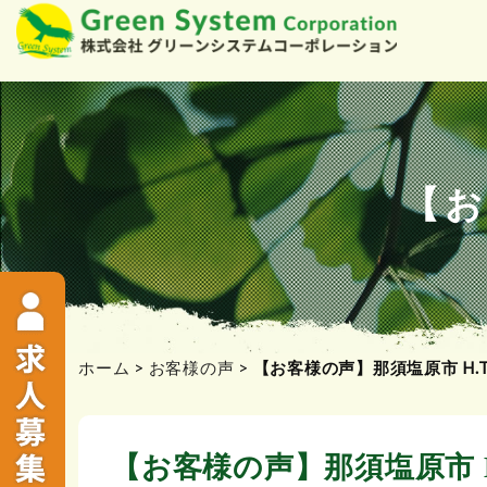
コ
ン
テ
ン
ツ
【お
へ
ス
キ
ッ
プ
ホーム
>
お客様の声
>
【お客様の声】那須塩原市 H.T
【お客様の声】那須塩原市 H