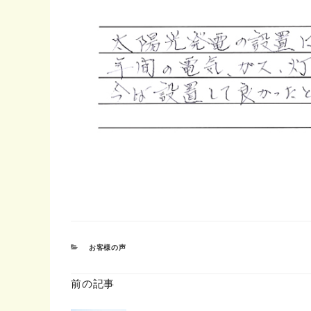
カ
お客様の声
テ
ゴ
リ
前の記事
ー