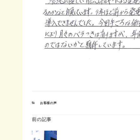
カ
お客様の声
テ
ゴ
リ
前の記事
ー