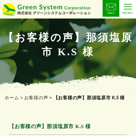
Mail
MENU
コ
ン
テ
【お客様の声】那須塩原
ン
市 K.S 様
ツ
へ
ス
キ
ッ
プ
ホーム
>
お客様の声
>
【お客様の声】那須塩原市 K.S 様
【お客様の声】那須塩原市 K.S 様