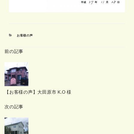
カ
お客様の声
テ
ゴ
前の記事
リ
ー
【お客様の声】大田原市 K.O 様
次の記事