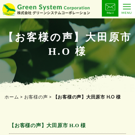
Mail
MENU
コ
ン
テ
【お客様の声】大田原市
ン
H.O 様
ツ
へ
ス
キ
ッ
プ
ホーム
>
お客様の声
>
【お客様の声】大田原市 H.O 様
【お客様の声】大田原市 H.O 様