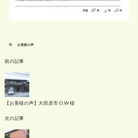
カ
お客様の声
テ
ゴ
前の記事
リ
ー
【お客様の声】大田原市 O.W 様
次の記事