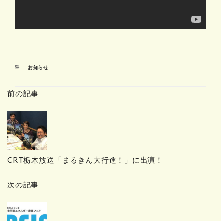
カ
お知らせ
テ
ゴ
前の記事
リ
ー
CRT栃木放送「まるきん大行進！」に出演！
次の記事