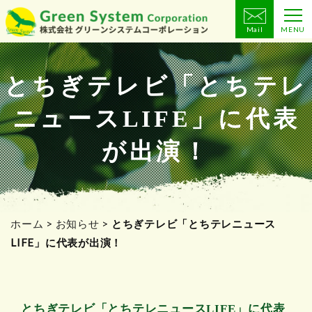
Mail
MENU
コ
ン
テ
とちぎテレビ「とちテレ
ン
ニュースLIFE」に代表
ツ
へ
が出演！
ス
キ
ッ
プ
ホーム
>
お知らせ
>
とちぎテレビ「とちテレニュース
LIFE」に代表が出演！
とちぎテレビ「とちテレニュースLIFE」に代表