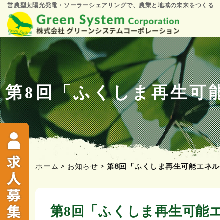
営農型太陽光発電・ソーラーシェアリングで、農業と地域の未来をつくる
コ
ン
テ
ン
ツ
第8回「ふくしま再生可能
へ
ス
キ
ッ
プ
ホーム
>
お知らせ
>
第8回「ふくしま再生可能エネルギ
第8回「ふくしま再生可能エ