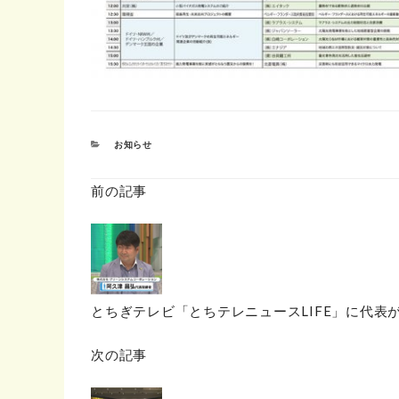
カ
お知らせ
テ
ゴ
リ
前の記事
ー
とちぎテレビ「とちテレニュースLIFE」に代表
次の記事