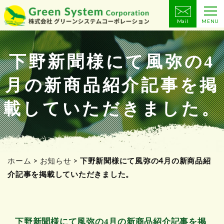
Mail
MENU
コ
ン
テ
下野新聞様にて風弥の4
ン
月の新商品紹介記事を掲
ツ
へ
載していただきました。
ス
キ
ッ
プ
ホーム
>
お知らせ
>
下野新聞様にて風弥の4月の新商品紹
介記事を掲載していただきました。
下野新聞様にて風弥の4月の新商品紹介記事を掲