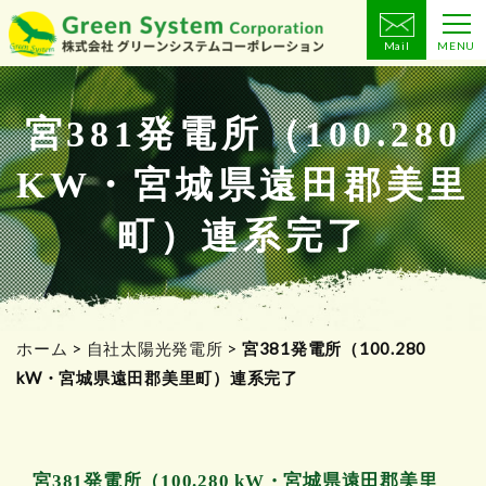
Mail
MENU
コ
ン
テ
宮381発電所（100.280
ン
KW・宮城県遠田郡美里
ツ
へ
町）連系完了
ス
キ
ッ
プ
ホーム
>
自社太陽光発電所
>
宮381発電所（100.280
kW・宮城県遠田郡美里町）連系完了
宮381発電所（100.280 kW・宮城県遠田郡美里