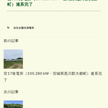
町）連系完了
カ
自社太陽光発電所
テ
ゴ
前の記事
リ
ー
宮17発電所（100.280 kW・宮城県黒川郡大郷町）連系完
了
次の記事