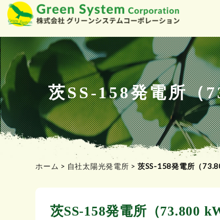
コ
ン
テ
ン
ツ
茨SS-158発電所
へ
ス
キ
ッ
プ
ホーム
>
自社太陽光発電所
>
茨SS-158発電所（73
茨SS-158発電所（73.8