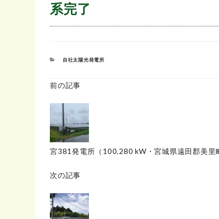
系完了
カ
自社太陽光発電所
テ
ゴ
リ
前の記事
ー
宮381発電所（100.280 kW・宮城県遠田郡美
次の記事